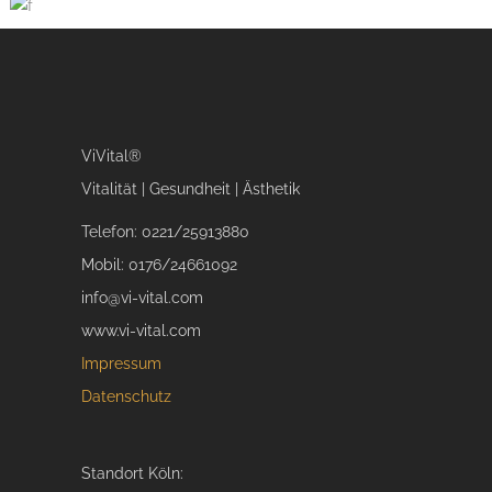
Pink Cheek
HAIR
Cat Eyes
ARTISTS
Pastel Eyeshadow
ARTISTS
MAKEUP
ViVital®
Vitalität | Gesundheit | Ästhetik
Telefon: 0221/25913880
Mobil: 0176/24661092
info@vi-vital.com
www.vi-vital.com
Impressum
Datenschutz
Standort Köln: