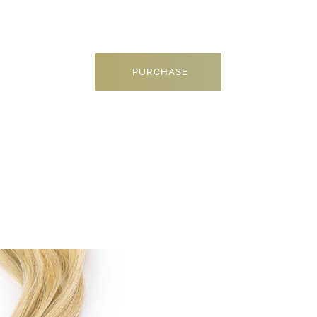
m ipsum dolor sit amet, consectetur adipiscing elit, sed do ei
tempor incidition ullamco laboris nisi ut aliquip exea
PURCHASE