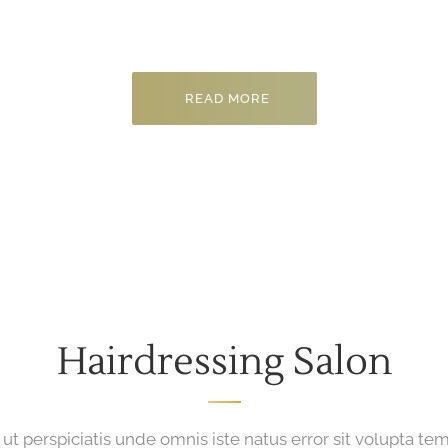
usantium dolorem que laudantium, totam remae.
READ MORE
Hairdressing Salon
ut perspiciatis unde omnis iste natus error sit volupta te