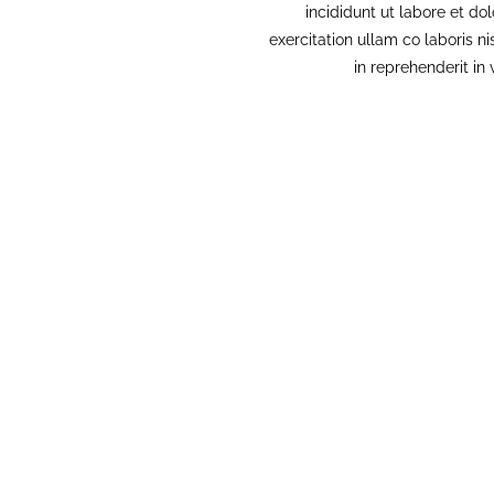
incididunt ut labore et d
exercitation ullam co laboris n
in reprehenderit in 
Read About Us
 perspiciatis unde omnis iste natus error sit volupta 